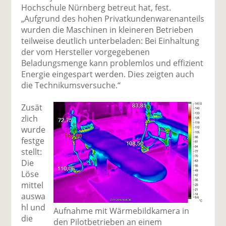
Hochschule Nürnberg betreut hat, fest.
„Aufgrund des hohen Privatkundenwarenanteils
wurden die Maschinen in kleineren Betrieben
teilweise deutlich unterbeladen: Bei Einhaltung
der vom Hersteller vorgegebenen
Beladungsmenge kann problemlos und effizient
Energie eingespart werden. Dies zeigten auch
die Technikumsversuche.“
Zusät
zlich
wurde
festge
stellt:
Die
Löse
mittel
auswa
hl und
Aufnahme mit Wärmebildkamera in
die
den Pilotbetrieben an einem