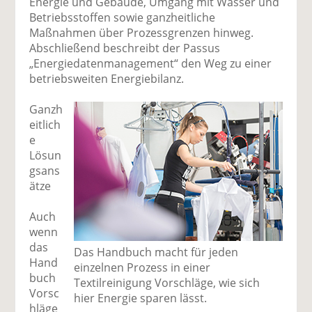
Energie und Gebäude, Umgang mit Wasser und
Betriebsstoffen sowie ganzheitliche
Maßnahmen über Prozessgrenzen hinweg.
Abschließend beschreibt der Passus
„Energiedatenmanagement“ den Weg zu einer
betriebsweiten Energiebilanz.
Ganzh
eitlich
e
Lösun
gsans
ätze
Auch
wenn
das
Das Handbuch macht für jeden
Hand
einzelnen Prozess in einer
buch
Textilreinigung Vorschläge, wie sich
Vorsc
hier Energie sparen lässt.
hläge