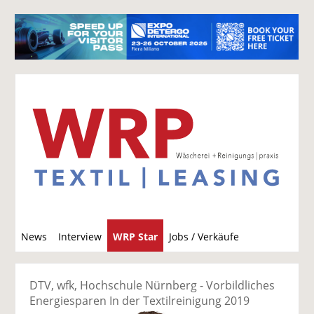
S
News
Interview
WRP Star
Jobs / Verkäufe
u
c
h
DTV, wfk, Hochschule Nürnberg - Vorbildliches
e
Energiesparen In der Textilreinigung 2019