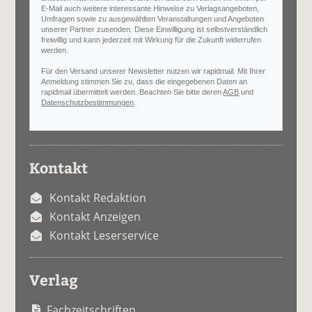
E-Mail auch weitere interessante Hinweise zu Verlagsangeboten,
Umfragen sowie zu ausgewählten Veranstaltungen und Angeboten
unserer Partner zusenden. Diese Einwilligung ist selbstverständlich
freiwillig und kann jederzeit mit Wirkung für die Zukunft widerrufen
werden.
Für den Versand unserer Newsletter nutzen wir rapidmail. Mit Ihrer
Anmeldung stimmen Sie zu, dass die eingegebenen Daten an
rapidmail übermittelt werden. Beachten Sie bitte deren
AGB
und
Datenschutzbestimmungen
.
Kontakt
Kontakt Redaktion
Kontakt Anzeigen
Kontakt Leserservice
Verlag
Fachzeitschriften