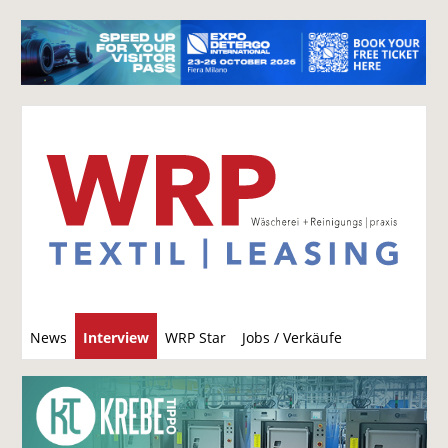
S
News
Interview
WRP Star
Jobs / Verkäufe
u
c
h
e