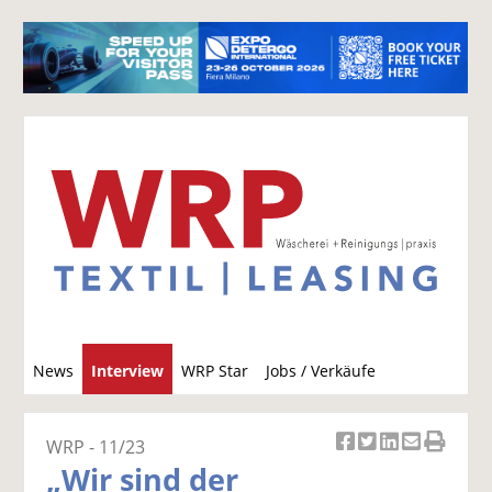
S
News
Interview
WRP Star
Jobs / Verkäufe
u
c
h
WRP - 11/23
Ar
Ar
Ar
Ar
Ar
e
„Wir sind der
ti
ti
ti
ti
ti