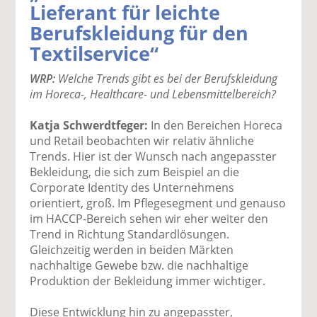
Lieferant für leichte
k
k
k
k
k
Berufskleidung für den
el
el
el
el
el
a
t
a
p
D
Textilservice“
uf
wi
uf
er
ru
F
tt
Li
E
ck
WRP:
Welche Trends gibt es bei der Berufskleidung
ac
er
n
m
e
im Horeca-, Healthcare- und Lebensmittelbereich?
e
n
k
ai
n
b
e
l
Katja Schwerdtfeger:
In den Bereichen Horeca
o
di
v
und Retail beobachten wir relativ ähnliche
o
n
er
Trends. Hier ist der Wunsch nach angepasster
k
te
se
Bekleidung, die sich zum Beispiel an die
te
il
n
Corporate Identity des Unternehmens
il
e
d
orientiert, groß. Im Pflegesegment und genauso
e
n
e
im HACCP-Bereich sehen wir eher weiter den
n
n
Trend in Richtung Standardlösungen.
Gleichzeitig werden in beiden Märkten
nachhaltige Gewebe bzw. die nachhaltige
Produktion der Bekleidung immer wichtiger.
Diese Entwicklung hin zu angepasster,