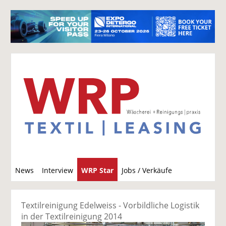
S
News
Interview
WRP Star
Jobs / Verkäufe
u
c
h
Textilreinigung Edelweiss - Vorbildliche Logistik
e
in der Textilreinigung 2014