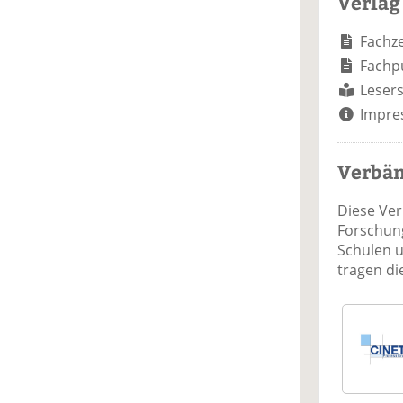
Verlag
Fachze
Fachp
Lesers
Impre
Verbä
Diese Ve
Forschung
Schulen 
tragen d