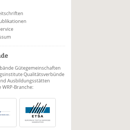
itschriften
ublikationen
ervice
ssum
nde
rbände Gütegemeinschaften
sinstitute Qualitätsverbünde
und Ausbildungsstätten
ie WRP-Branche: