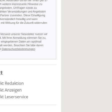
nche. Außerdem dürfen wir Ihnen per E-
h weitere interessante Hinweise zu
angeboten, Umfragen sowie zu
hlten Veranstaltungen und Angeboten
Partner zusenden. Diese Einwilligung
stverständlich freiwillig und kann
t mit Wirkung für die Zukunft widerrufen
 Versand unserer Newsletter nutzen wir
l. Mit Ihrer Anmeldung stimmen Sie zu,
e eingegebenen Daten an rapidmail
elt werden. Beachten Sie bitte deren
d
Datenschutzbestimmungen
.
t
kt Redaktion
kt Anzeigen
kt Leserservice