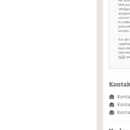
der Bra
Mail auc
Verlags
ausgewä
unserer 
ist selb
jederzei
werden.
Für den
rapidmai
dass di
übermitt
AGB
un
Kontak
Konta
Konta
Konta