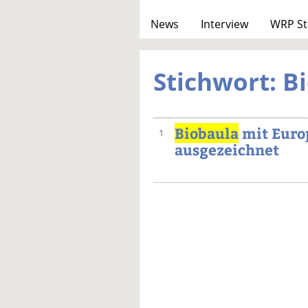
News
Interview
WRP St
Stichwort: B
Biobaula
mit Euro
1
ausgezeichnet