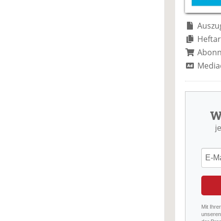
Auszug
Heftar
Abon
Media
W
j
Mit Ihre
unseren 