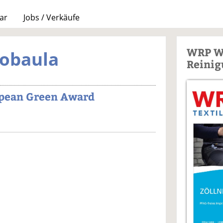
ar
Jobs / Verkäufe
WRP W
iobaula
Reinig
pean Green Award