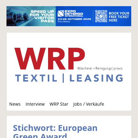
S
News
Interview
WRP Star
Jobs / Verkäufe
u
c
h
Stichwort: European
e
Green Award