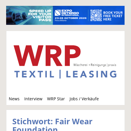
S
News
Interview
WRP Star
Jobs / Verkäufe
u
c
h
Stichwort: Fair Wear
e
Foundation