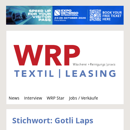
S
News
Interview
WRP Star
Jobs / Verkäufe
u
c
h
Stichwort: Gotli Laps
e