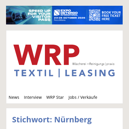
S
News
Interview
WRP Star
Jobs / Verkäufe
u
c
h
Stichwort: Nürnberg
e