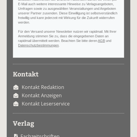
E-Mail auch weitere interessante Hinweise zu Verlagsangeboten,
Umfragen sowie zu ausgewählten Veranstaltungen und Angeboten
unserer Partner zusenden. Diese Einwilligung ist selbstverständlich
freiwillig und kann jederzeit mit Wirkung für die Zukunft widerrufen
werden.
Für den Versand unserer Newsletter nutzen wir rapidmail. Mit Ihrer
Anmeldung stimmen Sie zu, dass die eingegebenen Daten an
rapidmail übermittelt werden. Beachten Sie bitte deren
AGB
und
Datenschutzbestimmungen
.
Kontakt
Kontakt Redaktion
Kontakt Anzeigen
Kontakt Leserservice
Verlag
Fachzeitschriften