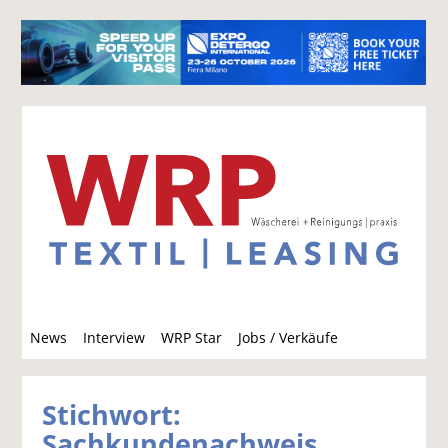
S
News
Interview
WRP Star
Jobs / Verkäufe
u
c
h
Stichwort:
e
Sachkundenachweis