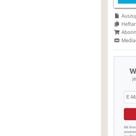
Auszug
Heftar
Abon
Media
W
j
Mit Ihre
unseren 