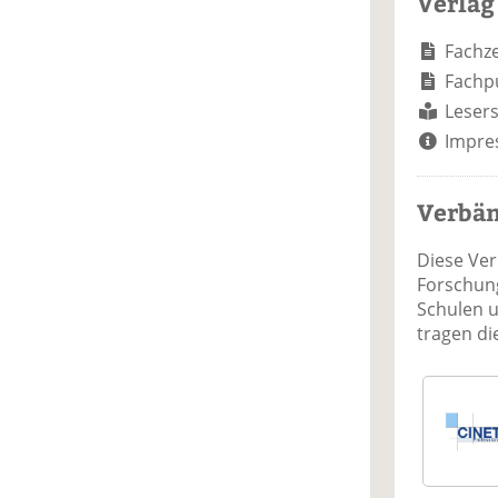
Verlag
Fachze
Fachp
Lesers
Impre
Verbä
Diese Ve
Forschung
Schulen 
tragen d