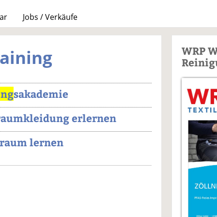
ar
Jobs / Verkäufe
WRP W
raining
Reinig
ing
sakademie
aumkleidung erlernen
nraum lernen