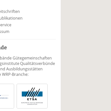
itschriften
ublikationen
ervice
ssum
nde
rbände Gütegemeinschaften
sinstitute Qualitätsverbünde
und Ausbildungsstätten
ie WRP-Branche: