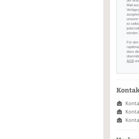
der Bra
Mail auc
Verlags
ausgewä
unserer 
ist selb
jederzei
werden.
Für den
rapidmai
dass di
übermitt
AGB
un
Kontak
Konta
Konta
Konta