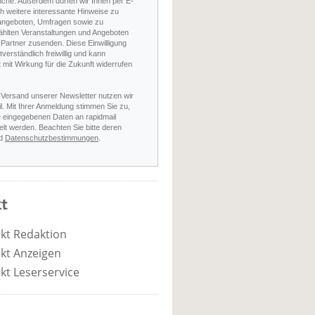
nche. Außerdem dürfen wir Ihnen per E-
h weitere interessante Hinweise zu
angeboten, Umfragen sowie zu
hlten Veranstaltungen und Angeboten
Partner zusenden. Diese Einwilligung
stverständlich freiwillig und kann
t mit Wirkung für die Zukunft widerrufen
 Versand unserer Newsletter nutzen wir
l. Mit Ihrer Anmeldung stimmen Sie zu,
e eingegebenen Daten an rapidmail
elt werden. Beachten Sie bitte deren
d
Datenschutzbestimmungen
.
t
kt Redaktion
kt Anzeigen
kt Leserservice