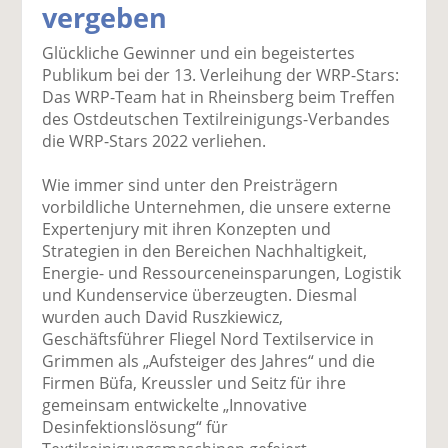
vergeben
k
k
k
k
k
el
el
el
el
el
Glückliche Gewinner und ein begeistertes
a
t
a
p
D
Publikum bei der 13. Verleihung der WRP-Stars:
uf
wi
uf
er
ru
Das WRP-Team hat in Rheinsberg beim Treffen
F
tt
Li
E
ck
des Ostdeutschen Textilreinigungs-Verbandes
ac
er
n
m
e
die WRP-Stars 2022 verliehen.
e
n
k
ai
n
b
e
l
Wie immer sind unter den Preisträgern
o
di
v
vorbildliche Unternehmen, die unsere externe
o
n
er
Expertenjury mit ihren Konzepten und
k
te
se
Strategien in den Bereichen Nachhaltigkeit,
te
il
n
Energie- und Ressourceneinsparungen, Logistik
il
e
d
und Kundenservice überzeugten. Diesmal
e
n
e
wurden auch David Ruszkiewicz,
n
n
Geschäftsführer Fliegel Nord Textilservice in
Grimmen als „Aufsteiger des Jahres“ und die
Firmen Büfa, Kreussler und Seitz für ihre
gemeinsam entwickelte „Innovative
Desinfektionslösung“ für