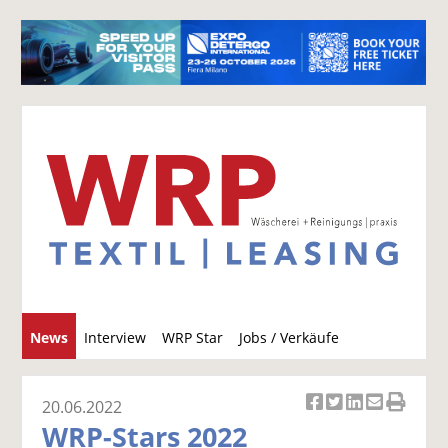
S
News
Interview
WRP Star
Jobs / Verkäufe
u
c
h
20.06.2022
Ar
Ar
Ar
Ar
Ar
e
WRP-Stars 2022
ti
ti
ti
ti
ti