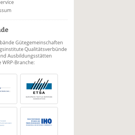
ervice
ssum
nde
rbände Gütegemeinschaften
sinstitute Qualitätsverbünde
und Ausbildungsstätten
ie WRP-Branche: