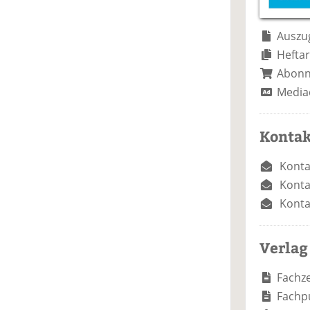
e
n
e
n
n
Auszug
Heftar
Abon
Media
Kontak
Konta
Konta
Konta
Verlag
Fachze
Fachp