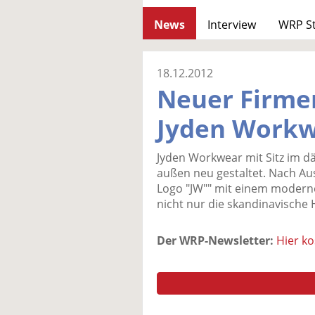
News
Interview
WRP S
18.12.2012
Neuer Firmen
Jyden Work
Jyden Workwear mit Sitz im dä
außen neu gestaltet. Nach Au
Logo "JW"" mit einem moderne
nicht nur die skandinavische
Der WRP-Newsletter:
Hier k