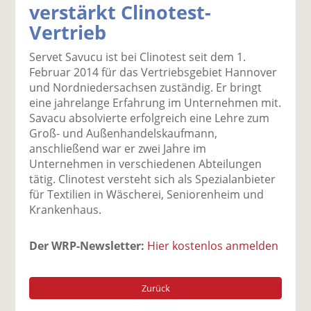
verstärkt Clinotest-
k
k
k
k
k
Vertrieb
el
el
el
el
el
a
t
a
p
D
Servet Savucu ist bei Clinotest seit dem 1.
uf
wi
uf
er
ru
Februar 2014 für das Vertriebsgebiet Hannover
F
tt
Li
E
ck
und Nordniedersachsen zuständig. Er bringt
ac
er
n
m
e
eine jahrelange Erfahrung im Unternehmen mit.
e
n
k
ai
n
Savacu absolvierte erfolgreich eine Lehre zum
b
e
l
Groß- und Außenhandelskaufmann,
o
di
v
anschließend war er zwei Jahre im
o
n
er
Unternehmen in verschiedenen Abteilungen
k
te
se
tätig. Clinotest versteht sich als Spezialanbieter
te
il
n
für Textilien in Wäscherei, Seniorenheim und
il
e
d
Krankenhaus.
e
n
e
n
n
Der WRP-Newsletter:
Hier kostenlos anmelden
Zurück