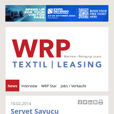
S
News
Interview
WRP Star
Jobs / Verkäufe
u
c
h
10.02.2014
Ar
Ar
Ar
Ar
Ar
e
Servet Savucu
ti
ti
ti
ti
ti