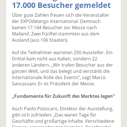
17.000 Besucher gemeldet
k
k
k
k
k
el
el
el
el
el
Über gute Zahlen freuen sich die Veranstalter
a
t
a
p
D
der EXPOdetergo International. Demnach
uf
wi
uf
er
ru
kamen 17.144 Besucher zur Messe nach
F
tt
Li
E
ck
Mailand. Zwei Fünftel stammten aus dem
ac
er
n
m
e
Ausland (aus 106 Staaten).
e
n
k
ai
n
b
e
l
Auf die Teilnehmer warteten 250 Aussteller. Ein
o
di
v
Drittel kam nicht aus Italien, sondern 22
o
n
er
anderen Ländern. „Wir trafen Besucher aus der
k
te
se
ganzen Welt, und das belegt und verstärkt die
te
il
n
internationale Rolle des Events“, sagt Marco
il
e
d
Sancassani. Er ist Präsident der Messe.
e
n
e
n
n
„Fundamente für Zukunft des Marktes legen“
Auch Paolo Pizzocaro, Direktor der Ausstellung,
gibt sich zufrieden: „Das waren Tage für
Geschäfte und großartige Inhalte. Verschiedene