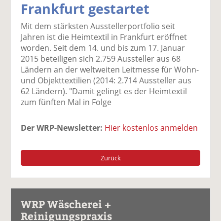
Frankfurt gestartet
k
k
k
k
k
el
el
el
el
el
Mit dem stärksten Ausstellerportfolio seit
a
t
a
p
D
Jahren ist die Heimtextil in Frankfurt eröffnet
uf
wi
uf
er
ru
worden. Seit dem 14. und bis zum 17. Januar
F
tt
Li
E
ck
2015 beteiligen sich 2.759 Aussteller aus 68
ac
er
n
m
e
Ländern an der weltweiten Leitmesse für Wohn-
e
n
k
ai
n
und Objekttextilien (2014: 2.714 Aussteller aus
b
e
l
62 Ländern). "Damit gelingt es der Heimtextil
o
di
v
zum fünften Mal in Folge
o
n
er
k
te
se
Der WRP-Newsletter:
Hier kostenlos anmelden
te
il
n
il
e
d
e
n
e
Zurück
n
n
WRP Wäscherei +
Reinigungspraxis