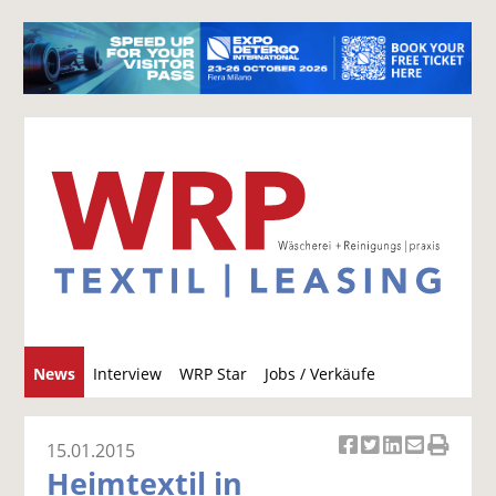
S
News
Interview
WRP Star
Jobs / Verkäufe
u
c
h
15.01.2015
Ar
Ar
Ar
Ar
Ar
e
Heimtextil in
ti
ti
ti
ti
ti