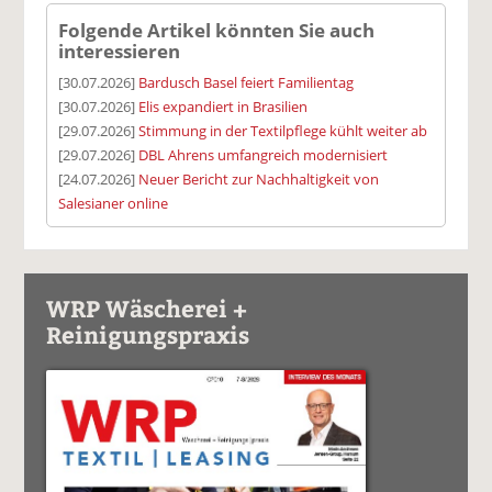
Folgende Artikel könnten Sie auch
interessieren
[30.07.2026]
Bardusch Basel feiert Familientag
[30.07.2026]
Elis expandiert in Brasilien
[29.07.2026]
Stimmung in der Textilpflege kühlt weiter ab
[29.07.2026]
DBL Ahrens umfangreich modernisiert
[24.07.2026]
Neuer Bericht zur Nachhaltigkeit von
Salesianer online
WRP Wäscherei +
Reinigungspraxis