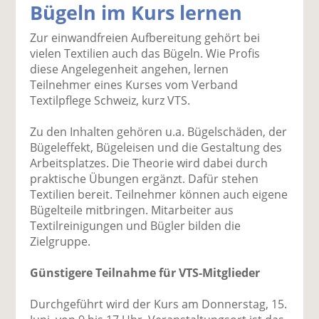
Bügeln im Kurs lernen
k
k
k
k
k
el
el
el
el
el
Zur einwandfreien Aufbereitung gehört bei
a
t
a
p
D
vielen Textilien auch das Bügeln. Wie Profis
uf
wi
uf
er
ru
diese Angelegenheit angehen, lernen
F
tt
Li
E
ck
Teilnehmer eines Kurses vom Verband
ac
er
n
m
e
Textilpflege Schweiz, kurz VTS.
e
n
k
ai
n
b
e
l
Zu den Inhalten gehören u.a. Bügelschäden, der
o
di
v
Bügeleffekt, Bügeleisen und die Gestaltung des
o
n
er
Arbeitsplatzes. Die Theorie wird dabei durch
k
te
se
praktische Übungen ergänzt. Dafür stehen
te
il
n
Textilien bereit. Teilnehmer können auch eigene
il
e
d
Bügelteile mitbringen. Mitarbeiter aus
e
n
e
Textilreinigungen und Bügler bilden die
n
n
Zielgruppe.
Günstigere Teilnahme für VTS-Mitglieder
Durchgeführt wird der Kurs am Donnerstag, 15.