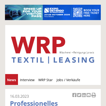
S
News
Interview
WRP Star
Jobs / Verkäufe
u
c
h
16.03.2023
Ar
Ar
Ar
Ar
Ar
e
Professionelles
ti
ti
ti
ti
ti