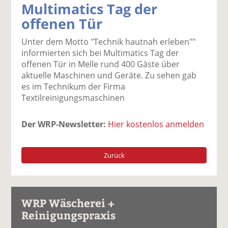
Multimatics Tag der
k
k
k
k
k
offenen Tür
el
el
el
el
el
a
t
a
p
D
Unter dem Motto "Technik hautnah erleben""
uf
wi
uf
er
ru
informierten sich bei Multimatics Tag der
F
tt
Li
E
ck
offenen Tür in Melle rund 400 Gäste über
ac
er
n
m
e
aktuelle Maschinen und Geräte. Zu sehen gab
e
n
k
ai
n
es im Technikum der Firma
b
e
l
Textilreinigungsmaschinen
o
di
v
o
n
er
k
te
se
Der WRP-Newsletter:
Hier kostenlos anmelden
te
il
n
il
e
d
e
n
e
Zurück
n
n
WRP Wäscherei +
Reinigungspraxis