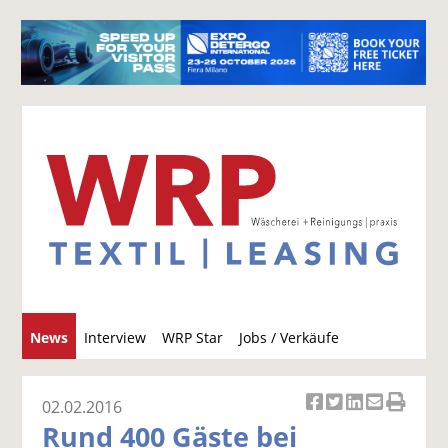
S
News
Interview
WRP Star
Jobs / Verkäufe
u
c
h
02.02.2016
Ar
Ar
Ar
Ar
Ar
e
Rund 400 Gäste bei
ti
ti
ti
ti
ti