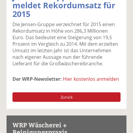
meldet Rekordumsatz für
k
k
k
k
k
2015
el
el
el
el
el
a
t
a
p
D
Die Jensen-Gruppe verzeichnet für 2015 einen
uf
wi
uf
er
ru
Rekordumsatz in Höhe von 286,3 Millionen
F
tt
Li
E
ck
Euro. Das bedeutet eine Steigerung von 19,5
ac
er
n
m
e
Prozent im Vergleich zu 2014. Mit dem erzielten
e
n
k
ai
n
Umsatz im letzten Jahr ist das Unternehmen
b
e
l
nach eigener Aussage nun der führende
o
di
v
Lieferant für die Großwäschereibranche.
o
n
er
k
te
se
te
il
n
Der WRP-Newsletter:
Hier kostenlos anmelden
il
e
d
e
n
e
n
n
Zurück
WRP Wäscherei +
Reinigungspraxis