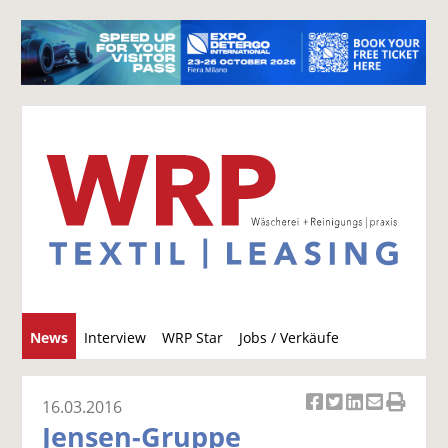
S
News
Interview
WRP Star
Jobs / Verkäufe
u
c
h
16.03.2016
Ar
Ar
Ar
Ar
Ar
e
Jensen-Gruppe
ti
ti
ti
ti
ti