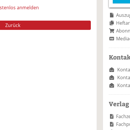
e
n
e
n
n
ostenlos anmelden
Auszug
Heftar
Zurück
Abon
Media
Kontak
Konta
Konta
Konta
Verlag
Fachze
Fachp