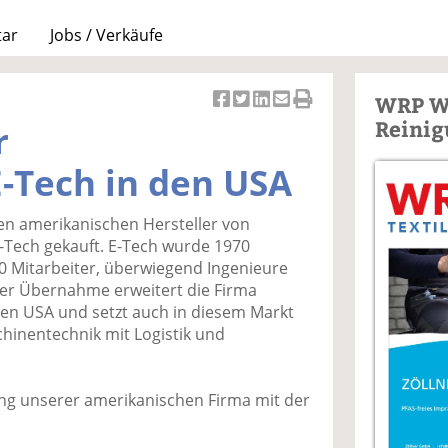
tar
Jobs / Verkäufe
WRP W
Ar
Ar
Ar
Ar
Ar
Reinig
r
ti
ti
ti
ti
ti
k
k
k
k
k
-Tech in den USA
el
el
el
el
el
a
t
a
p
D
en amerikanischen Hersteller von
uf
wi
uf
er
ru
-Tech gekauft. E-Tech wurde 1970
F
tt
Li
E
ck
0 Mitarbeiter, überwiegend Ingenieure
ac
er
n
m
e
der Übernahme erweitert die Firma
e
n
k
ai
n
den USA und setzt auch in diesem Markt
b
e
l
hinentechnik mit Logistik und
o
di
v
o
n
er
k
te
se
ng unserer amerikanischen Firma mit der
te
il
n
il
e
d