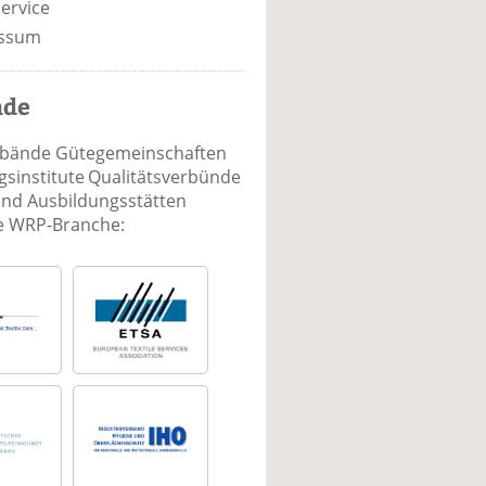
ervice
ssum
nde
rbände Gütegemeinschaften
sinstitute Qualitätsverbünde
und Ausbildungsstätten
ie WRP-Branche: