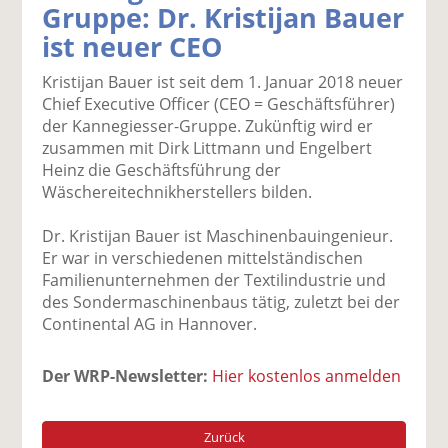
Gruppe: Dr. Kristijan Bauer
k
k
k
k
k
ist neuer CEO
el
el
el
el
el
a
t
a
p
D
Kristijan Bauer ist seit dem 1. Januar 2018 neuer
uf
wi
uf
er
ru
Chief Executive Officer (CEO = Geschäftsführer)
F
tt
Li
E
ck
der Kannegiesser-Gruppe. Zukünftig wird er
ac
er
n
m
e
zusammen mit Dirk Littmann und Engelbert
e
n
k
ai
n
Heinz die Geschäftsführung der
b
e
l
Wäschereitechnikherstellers bilden.
o
di
v
o
n
er
Dr. Kristijan Bauer ist Maschinenbauingenieur.
k
te
se
Er war in verschiedenen mittelständischen
te
il
n
Familienunternehmen der Textilindustrie und
il
e
d
des Sondermaschinenbaus tätig, zuletzt bei der
e
n
e
Continental AG in Hannover.
n
n
Der WRP-Newsletter:
Hier kostenlos anmelden
Zurück