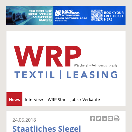
S
News
Interview
WRP Star
Jobs / Verkäufe
u
c
h
24.05.2018
Ar
Ar
Ar
Ar
Ar
e
Staatliches Siegel
ti
ti
ti
ti
ti