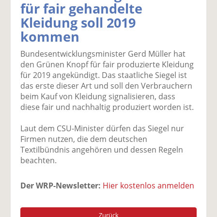
für fair gehandelte
k
k
k
k
k
Kleidung soll 2019
el
el
el
el
el
a
t
a
p
D
kommen
uf
wi
uf
er
ru
F
tt
Li
E
ck
Bundesentwicklungsminister Gerd Müller hat
ac
er
n
m
e
den Grünen Knopf für fair produzierte Kleidung
e
n
k
ai
n
für 2019 angekündigt. Das staatliche Siegel ist
b
e
l
das erste dieser Art und soll den Verbrauchern
o
di
v
beim Kauf von Kleidung signalisieren, dass
o
n
er
diese fair und nachhaltig produziert worden ist.
k
te
se
te
il
n
Laut dem CSU-Minister dürfen das Siegel nur
il
e
d
Firmen nutzen, die dem deutschen
e
n
e
Textilbündnis angehören und dessen Regeln
n
n
beachten.
Der WRP-Newsletter:
Hier kostenlos anmelden
Zurück