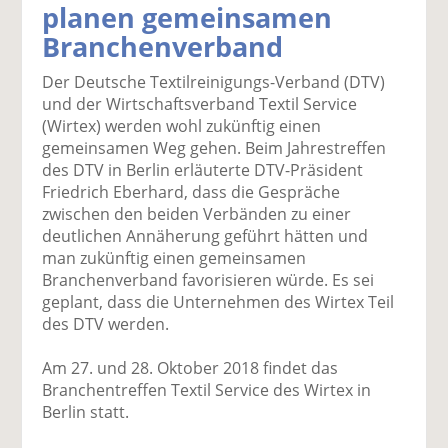
planen gemeinsamen
k
k
k
k
k
Branchenverband
el
el
el
el
el
a
t
a
p
D
Der Deutsche Textilreinigungs-Verband (DTV)
uf
wi
uf
er
ru
und der Wirtschaftsverband Textil Service
F
tt
Li
E
ck
(Wirtex) werden wohl zukünftig einen
ac
er
n
m
e
gemeinsamen Weg gehen. Beim Jahrestreffen
e
n
k
ai
n
des DTV in Berlin erläuterte DTV-Präsident
b
e
l
Friedrich Eberhard, dass die Gespräche
o
di
v
zwischen den beiden Verbänden zu einer
o
n
er
deutlichen Annäherung geführt hätten und
k
te
se
man zukünftig einen gemeinsamen
te
il
n
Branchenverband favorisieren würde. Es sei
il
e
d
geplant, dass die Unternehmen des Wirtex Teil
e
n
e
des DTV werden.
n
n
Am 27. und 28. Oktober 2018 findet das
Branchentreffen Textil Service des Wirtex in
Berlin statt.