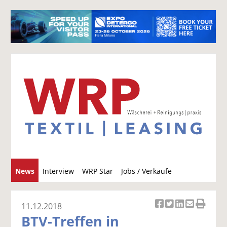
S
News
Interview
WRP Star
Jobs / Verkäufe
u
c
h
11.12.2018
Ar
Ar
Ar
Ar
Ar
e
BTV-Treffen in
ti
ti
ti
ti
ti