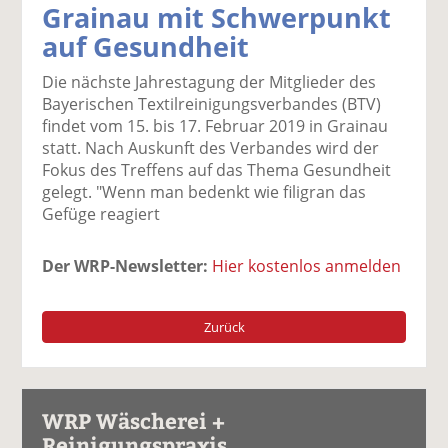
Grainau mit Schwerpunkt
k
k
k
k
k
auf Gesundheit
el
el
el
el
el
a
t
a
p
D
Die nächste Jahrestagung der Mitglieder des
uf
wi
uf
er
ru
Bayerischen Textilreinigungsverbandes (BTV)
F
tt
Li
E
ck
findet vom 15. bis 17. Februar 2019 in Grainau
ac
er
n
m
e
statt. Nach Auskunft des Verbandes wird der
e
n
k
ai
n
Fokus des Treffens auf das Thema Gesundheit
b
e
l
gelegt. "Wenn man bedenkt wie filigran das
o
di
v
Gefüge reagiert
o
n
er
k
te
se
te
il
n
Der WRP-Newsletter:
Hier kostenlos anmelden
il
e
d
e
n
e
n
n
Zurück
WRP Wäscherei +
Reinigungspraxis