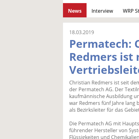
News
Interview
WRP S
18.03.2019
Permatech: C
Redmers ist
Vertriebsleit
Christian Redmers ist seit de
der Permatech AG. Der Textilr
kaufmännische Ausbildung und
war Redmers fünf Jahre lang 
als Bezirksleiter für das Geb
Die Permatech AG mit Hauptsi
führender Hersteller von Sy
Flüssigkeiten und Chemikalien