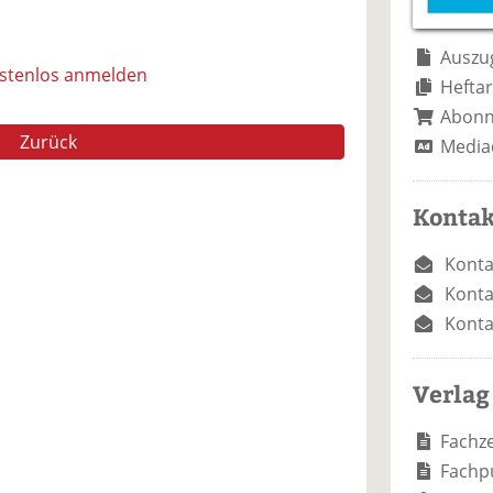
e
n
e
n
n
Auszug
ostenlos anmelden
Heftar
Abon
Zurück
Media
Kontak
Konta
Konta
Konta
Verlag
Fachze
Fachp