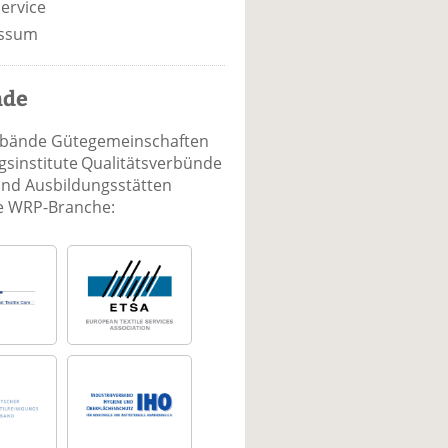
ervice
ssum
nde
rbände Gütegemeinschaften
sinstitute Qualitätsverbünde
und Ausbildungsstätten
ie WRP-Branche: