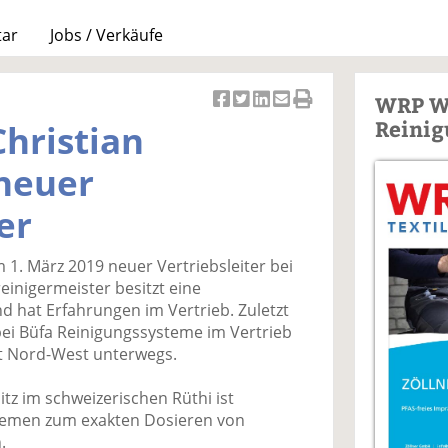
tar
Jobs / Verkäufe
WRP W
Ar
Ar
Ar
Ar
Ar
Reinig
hristian
ti
ti
ti
ti
ti
k
k
k
k
k
 neuer
el
el
el
el
el
a
t
a
p
D
er
uf
wi
uf
er
ru
F
tt
Li
E
ck
m 1. März 2019 neuer Vertriebsleiter bei
ac
er
n
m
e
einigermeister besitzt eine
e
n
k
ai
n
 hat Erfahrungen im Vertrieb. Zuletzt
b
e
l
bei Büfa Reinigungssysteme im Vertrieb
o
di
v
iet Nord-West unterwegs.
o
n
er
k
te
se
tz im schweizerischen Rüthi ist
te
il
n
stemen zum exakten Dosieren von
il
e
d
.