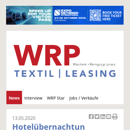
S
News
Interview
WRP Star
Jobs / Verkäufe
u
c
h
13.05.2020
Ar
Ar
Ar
Ar
Ar
e
Hotelübernachtun
ti
ti
ti
ti
ti