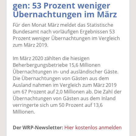
gen: 53 Prozent weniger
k
k
k
k
k
Übernachtungen im März
el
el
el
el
el
a
t
a
p
D
Für den Monat März meldet das Statistische
uf
wi
uf
er
ru
Bundesamt nach vorläufigen Ergebnissen 53
F
tt
Li
E
ck
Prozent weniger Übernachtungen im Vergleich
ac
er
n
m
e
zum März 2019.
e
n
k
ai
n
b
e
l
Im März 2020 zählten die hiesigen
o
di
v
Beherbergungsbetriebe 15,6 Millionen
o
n
er
Übernachtungen in- und ausländischer Gäste.
k
te
se
Die Übernachtungen von Gästen aus dem
te
il
n
Ausland nahmen im Vergleich zum März 2019
il
e
d
um 67 Prozent auf 2,0 Millionen ab. Die Zahl der
e
n
e
Übernachtungen von Gästen aus dem Inland
n
n
verringerte sich um 50 Prozent auf 13,6
Millionen.
Der WRP-Newsletter:
Hier kostenlos anmelden