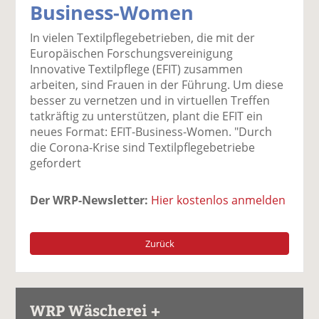
Business-Women
k
k
k
k
k
el
el
el
el
el
In vielen Textilpflegebetrieben, die mit der
a
t
a
p
D
Europäischen Forschungsvereinigung
uf
wi
uf
er
ru
Innovative Textilpflege (EFIT) zusammen
F
tt
Li
E
ck
arbeiten, sind Frauen in der Führung. Um diese
ac
er
n
m
e
besser zu vernetzen und in virtuellen Treffen
e
n
k
ai
n
tatkräftig zu unterstützen, plant die EFIT ein
b
e
l
neues Format: EFIT-Business-Women. "Durch
o
di
v
die Corona-Krise sind Textilpflegebetriebe
o
n
er
gefordert
k
te
se
te
il
n
Der WRP-Newsletter:
Hier kostenlos anmelden
il
e
d
e
n
e
n
n
Zurück
WRP Wäscherei +