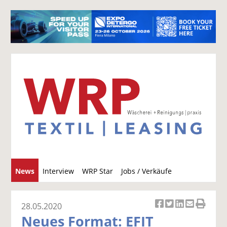
S
News
Interview
WRP Star
Jobs / Verkäufe
u
c
h
28.05.2020
Ar
Ar
Ar
Ar
Ar
e
Neues Format: EFIT
ti
ti
ti
ti
ti