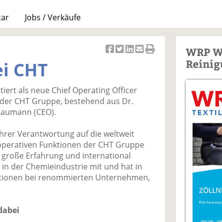
tar
Jobs / Verkäufe
WRP W
Ar
Ar
Ar
Ar
Ar
Reinig
i CHT
ti
ti
ti
ti
ti
k
k
k
k
k
tiert als neue Chief Operating Officer
el
el
el
el
el
der CHT Gruppe, bestehend aus Dr.
a
t
a
p
D
 Baumann (CEO).
uf
wi
uf
er
ru
F
tt
Li
E
ck
n ihrer Verantwortung auf die weltweit
ac
er
n
m
e
 operativen Funktionen der CHT Gruppe
e
n
k
ai
n
r große Erfahrung und international
b
e
l
 in der Chemieindustrie mit und hat in
o
di
v
itionen bei renommierten Unternehmen,
o
n
er
k
te
se
te
il
n
dabei
il
e
d