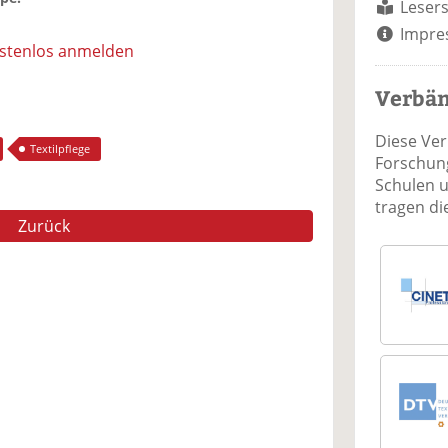
Lesers
Impre
ostenlos anmelden
Verbä
Diese Ve
Textilpflege
Forschung
Schulen 
tragen d
Zurück