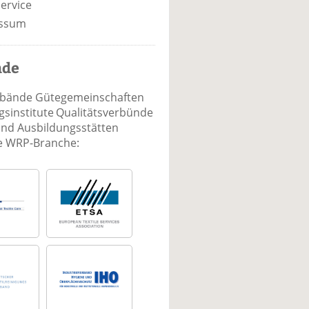
ervice
ssum
nde
rbände Gütegemeinschaften
sinstitute Qualitätsverbünde
und Ausbildungsstätten
ie WRP-Branche: