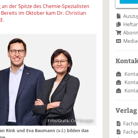
e
n
e
g an der Spitze des Chemie-Spezialisten
n
n
 Bereits im Oktober kam Dr. Christian
Auszug
d.
Heftar
Abon
Media
Kontak
Konta
Konta
Konta
Verlag
Foto/Grafik: CHT Gruppe
Fachze
tian Rink und Eva Baumann (v.l.) bilden das
Fachp
pe.