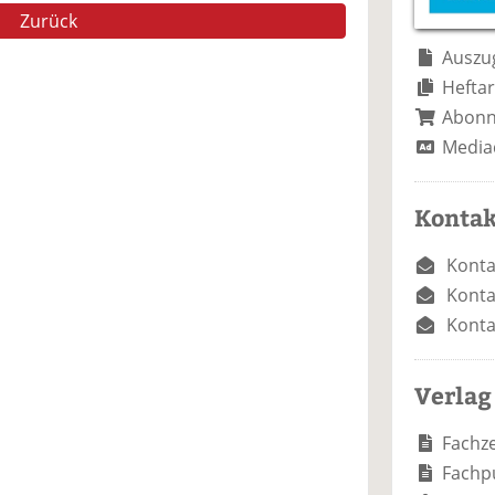
e
n
e
Zurück
n
n
Auszug
Heftar
Abon
Media
Kontak
Konta
Konta
Konta
Verlag
Fachze
Fachp