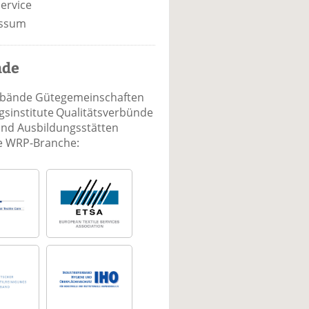
ervice
ssum
nde
rbände Gütegemeinschaften
sinstitute Qualitätsverbünde
und Ausbildungsstätten
ie WRP-Branche: