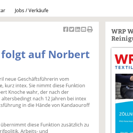
tar
Jobs / Verkäufe
WRP W
Ar
Ar
Ar
Ar
Ar
Reinig
ti
ti
ti
ti
ti
k
k
k
k
k
folgt auf Norbert
el
el
el
el
el
a
t
a
p
D
uf
wi
uf
er
ru
F
tt
Li
E
ck
pril neue Geschäftsführerin vom
ac
er
n
m
e
e, kurz intex. Sie nimmt diese Funktion
e
n
k
ai
n
rt Knoche wahr, der nach der
b
e
l
altersbedingt nach 12 Jahren bei intex
o
di
v
tsführung in die Hände von Kandaouroff
o
n
er
k
te
se
te
il
n
 übernimmt diese Funktion zusätzlich zu
il
e
d
ifpolitik, Arbeits- und