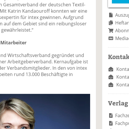
e
n
e
m Gesamtverband der deutschen Textil-
n
n
Mit Katrin Kandaouroff konnten wir eine
Auszug
sexpertin für intex gewinnen. Aufgrund
Heftar
n auf dem Gebiet sind ein reibungsloser
gewährleistet.“
Abon
Media
 Mitarbeiter
 und Wirtschaftsverband gegründet und
Kontak
reiner Arbeitgeberverband. Kernaufgabe ist
 der Verbandsmitglieder. In den von intex
Konta
iten rund 13.000 Beschäftigte in
Konta
Konta
Verlag
Fachze
Fachp