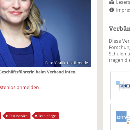
Lesers
Impre
Verbä
Diese Ve
Forschung
Schulen 
tragen d
Foto/Grafik: textil+mode
 Geschäftsführerin beim Verband intex.
ostenlos anmelden
Textilservice
Textilpflege