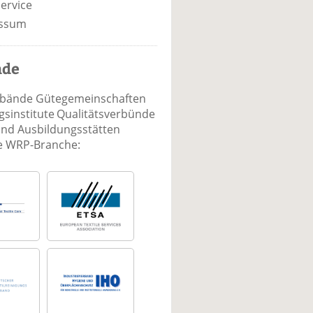
ervice
ssum
nde
rbände Gütegemeinschaften
sinstitute Qualitätsverbünde
und Ausbildungsstätten
ie WRP-Branche: