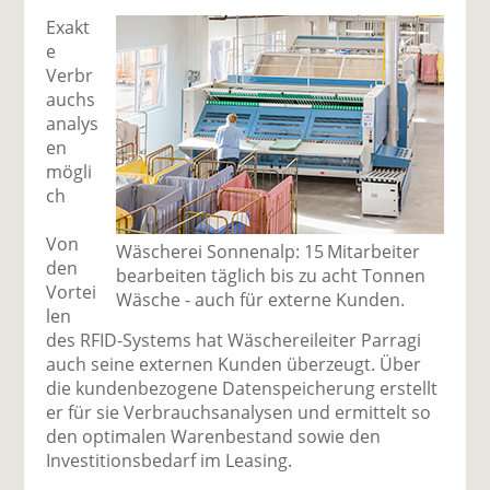
Exakt
e
Verbr
auchs
analys
en
mögli
ch
Von
Wäscherei Sonnenalp: 15 Mitarbeiter
den
bearbeiten täglich bis zu acht Tonnen
Vortei
Wäsche - auch für externe ­Kunden.
len
des RFID-Systems hat Wäschereileiter Parragi
auch seine externen Kunden überzeugt. Über
die kundenbezogene Datenspeicherung erstellt
er für sie Verbrauchsanalysen und ermittelt so
den optimalen Warenbestand sowie den
Investitionsbedarf im Leasing.