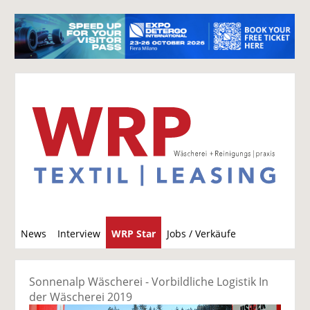
S
News
Interview
WRP Star
Jobs / Verkäufe
u
c
h
Sonnenalp Wäscherei - Vorbildliche Logistik In
e
der Wäscherei 2019