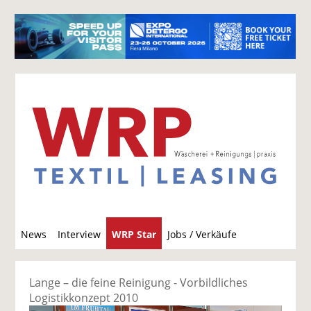
S
News
Interview
WRP Star
Jobs / Verkäufe
u
c
h
Lange – die feine Reinigung - Vorbildliches
e
Logistikkonzept 2010