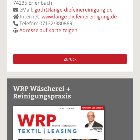
74235 Erlenbach
eMail:
goth@lange-diefeinereinigung.de
Internet:
www.lange-diefeinereinigung.de
Telefon: 07132/380869
Adresse auf Karte zeigen
Zurück
WRP Wäscherei +
Reinigungspraxis