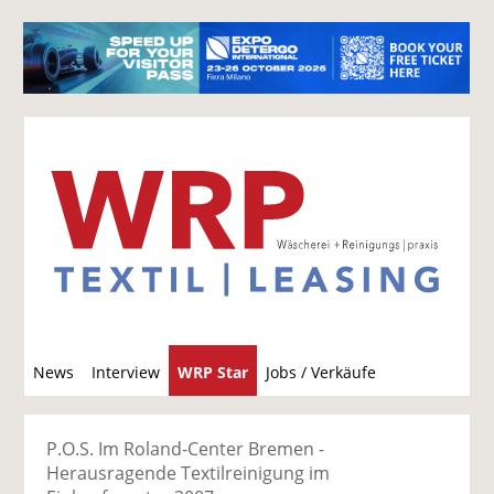
S
News
Interview
WRP Star
Jobs / Verkäufe
u
c
h
P.O.S. Im Roland-Center Bremen -
e
Herausragende Textilreinigung im