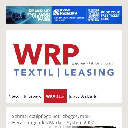
S
News
Interview
WRP Star
Jobs / Verkäufe
u
c
h
SehmsTextilpflege Betriebsges. mbH -
e
Herausragendes Marken-System 2007