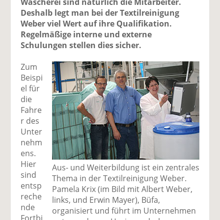
Wäscherei sind natürlich die Mitarbeiter.
Deshalb legt man bei der Textilreinigung
Weber viel Wert auf ihre Qualifikation.
Regelmäßige interne und externe
Schulungen stellen dies sicher.
Zum
Beispi
el für
die
Fahre
r des
Unter
nehm
ens.
Hier
Aus- und Weiterbildung ist ein zentrales
sind
Thema in der Textilreinigung Weber.
entsp
Pamela Krix (im Bild mit Albert Weber,
reche
links, und Erwin Mayer), Büfa,
nde
organisiert und führt im Unternehmen
Fortbi