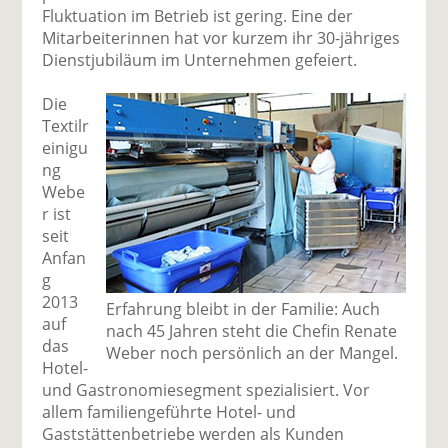
Fluktuation im Betrieb ist gering. Eine der
Mitarbeiterinnen hat vor kurzem ihr 30-jähriges
Dienstjubiläum im Unternehmen gefeiert.
Die
Textilr
einigu
ng
Webe
r ist
seit
Anfan
g
2013
Erfahrung bleibt in der Familie: Auch
auf
nach 45 Jahren steht die Chefin Renate
das
Weber noch persönlich an der Mangel.
Hotel-
und Gastronomiesegment spezialisiert. Vor
allem familiengeführte Hotel- und
Gaststättenbetriebe werden als Kunden