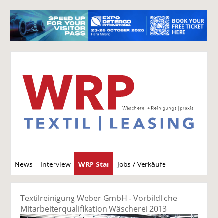
S
News
Interview
WRP Star
Jobs / Verkäufe
u
c
h
Textilreinigung Weber GmbH - Vorbildliche
e
Mitarbeiterqualifikation Wäscherei 2013