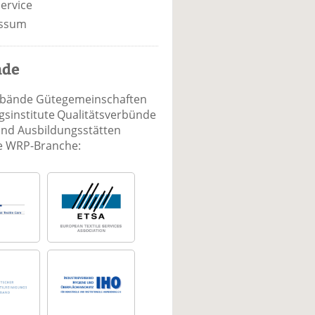
ervice
ssum
nde
rbände Gütegemeinschaften
sinstitute Qualitätsverbünde
und Ausbildungsstätten
ie WRP-Branche: