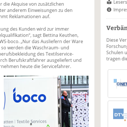
Lesers
r die Akquise von zusätzlichen
Impre
nter anderem Einweisungen zu den
immt Reklamationen auf.
Verbä
uung des Kunden wird zur immer
qualifikation“, sagt Bettina Keuthen,
Diese Ve
CWS-boco. „Nur das Ausliefern der Ware
Forschung
nd so werden die Waschraum- und
Schulen 
berufsbekleidung des Textilservice-
tragen d
h Berufskraftfahrer ausgeliefert und
rnehmen heute die Servicefahrer.