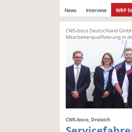
News
Interview
WRP St
CWS-boco Deutschland GmbH –
Mitarbeiterqualifizierung in 
CWS-boco, Dreieich
Servicefahre