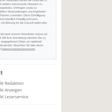
nche. Außerdem dürfen wir Ihnen per E-
h weitere interessante Hinweise zu
angeboten, Umfragen sowie zu
hlten Veranstaltungen und Angeboten
Partner zusenden. Diese Einwilligung
stverständlich freiwillig und kann
t mit Wirkung für die Zukunft widerrufen
 Versand unserer Newsletter nutzen wir
l. Mit Ihrer Anmeldung stimmen Sie zu,
e eingegebenen Daten an rapidmail
elt werden. Beachten Sie bitte deren
d
Datenschutzbestimmungen
.
t
kt Redaktion
kt Anzeigen
kt Leserservice