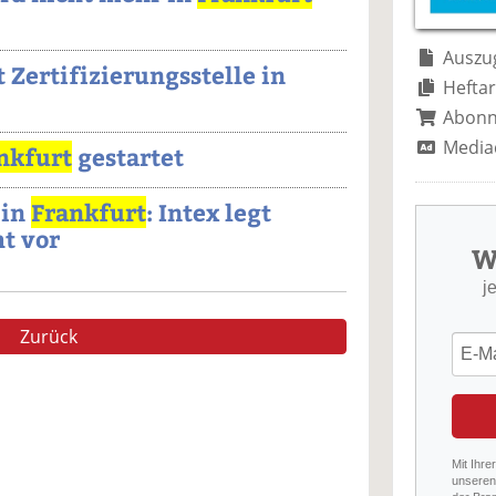
Auszug
 Zertifizierungsstelle in
Heftar
Abon
Media
nkfurt
gestartet
 in
Frankfurt
: Intex legt
ht vor
W
j
Zurück
Mit Ihre
unseren 