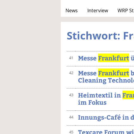
News
Interview
WRP St
Stichwort: F
Messe
Frankfurt
ü
41
Messe
Frankfurt
b
42
Cleaning Techno
Heimtextil in
Fra
43
im Fokus
Innungs-Café in 
44
Texcare Forum wi
45