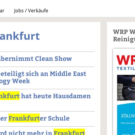
ar
Jobs / Verkäufe
WRP W
rankfurt
Reinig
bernimmt Clean Show
eteiligt sich an Middle East
logy Week
nkfurt
hat heute Hausdamen
der
Frankfurt
er Schule
rd nicht mehr in
Frankfurt