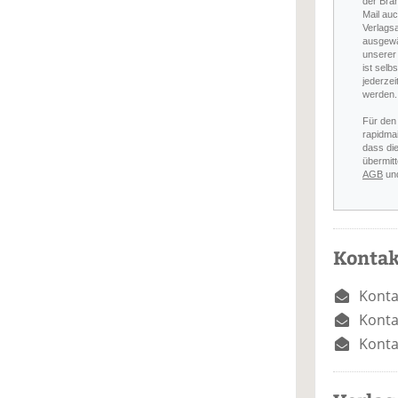
der Bra
Mail auc
Verlags
ausgewä
unserer 
ist selb
jederzei
werden.
Für den
rapidmai
dass di
übermitt
AGB
un
Kontak
Konta
Konta
Konta