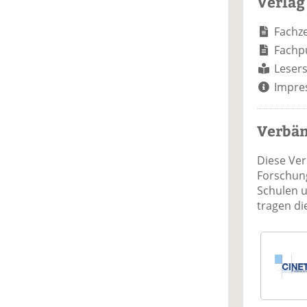
Verlag
Fachze
Fachp
Lesers
Impre
Verbä
Diese Ve
Forschung
Schulen 
tragen d