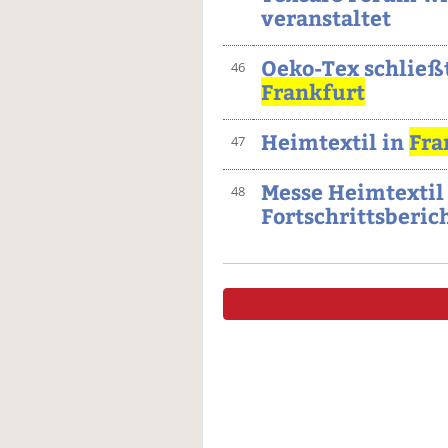
veranstaltet
Oeko-Tex schließt
46
Frankfurt
Heimtextil in
Fra
47
Messe Heimtextil
48
Fortschrittsberic