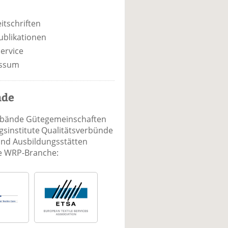
itschriften
ublikationen
ervice
ssum
nde
rbände Gütegemeinschaften
sinstitute Qualitätsverbünde
und Ausbildungsstätten
ie WRP-Branche: