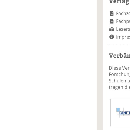
Verlag
Fachze
Fachp
Lesers
Impre
Verbä
Diese Ve
Forschung
Schulen 
tragen d