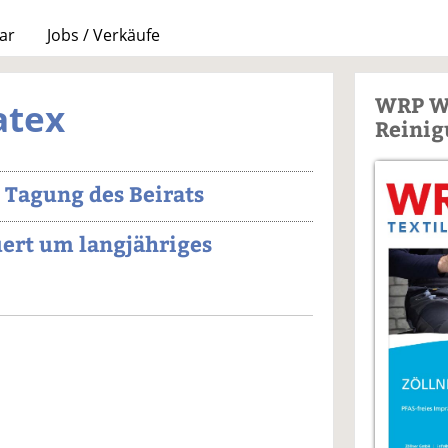
ar
Jobs / Verkäufe
WRP W
atex
Reinig
 Tagung des Beirats
uert um langjähriges