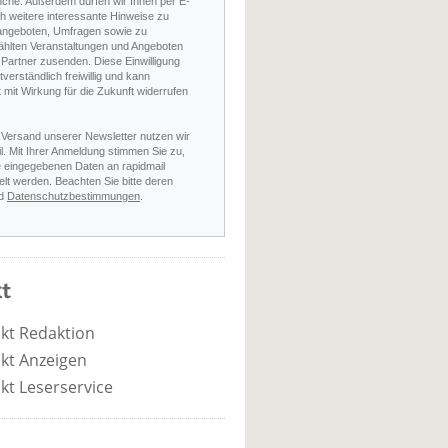
nche. Außerdem dürfen wir Ihnen per E-
h weitere interessante Hinweise zu
angeboten, Umfragen sowie zu
hlten Veranstaltungen und Angeboten
Partner zusenden. Diese Einwilligung
stverständlich freiwillig und kann
t mit Wirkung für die Zukunft widerrufen
 Versand unserer Newsletter nutzen wir
l. Mit Ihrer Anmeldung stimmen Sie zu,
e eingegebenen Daten an rapidmail
elt werden. Beachten Sie bitte deren
d
Datenschutzbestimmungen
.
t
kt Redaktion
kt Anzeigen
kt Leserservice