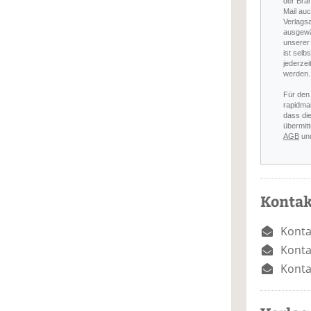
der Bra
Mail auc
Verlags
ausgewä
unserer 
ist selb
jederzei
werden.
Für den
rapidmai
dass di
übermitt
AGB
un
Kontak
Konta
Konta
Konta