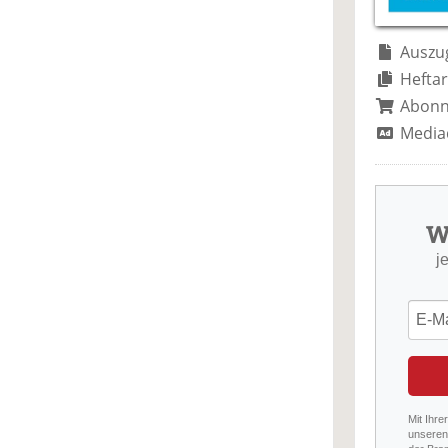
Auszug
Heftar
Abon
Media
W
j
Mit Ihre
unseren 