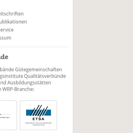
itschriften
ublikationen
ervice
ssum
nde
rbände Gütegemeinschaften
sinstitute Qualitätsverbünde
und Ausbildungsstätten
ie WRP-Branche: