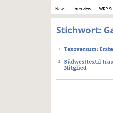
News
Interview
WRP St
Stichwort: G
Texoversum: Erste
1
Südwesttextil tra
2
Mitglied