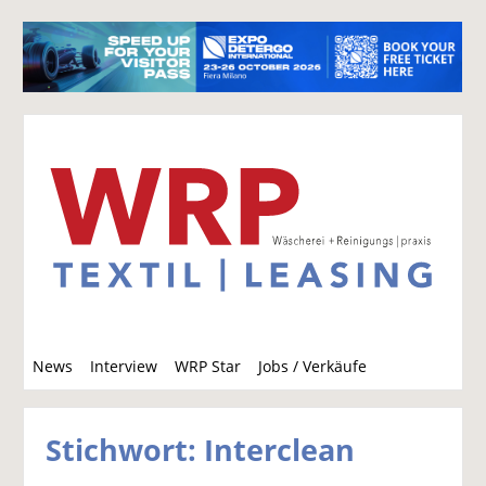
S
News
Interview
WRP Star
Jobs / Verkäufe
u
c
h
Stichwort: Interclean
e