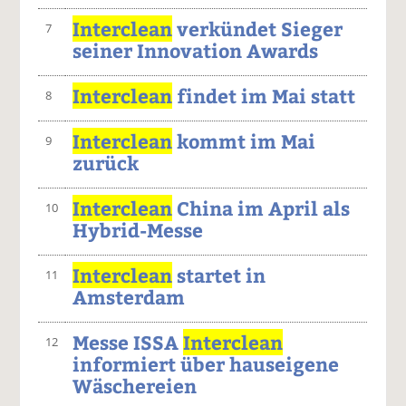
Interclean
verkündet Sieger
7
seiner Innovation Awards
Interclean
findet im Mai statt
8
Interclean
kommt im Mai
9
zurück
Interclean
China im April als
10
Hybrid-Messe
Interclean
startet in
11
Amsterdam
Messe ISSA
Interclean
12
informiert über hauseigene
Wäschereien