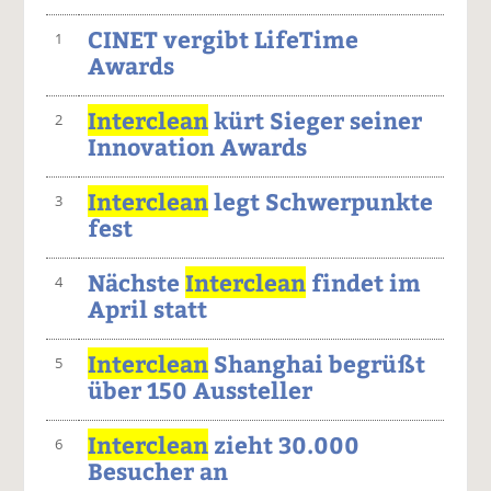
CINET vergibt LifeTime
1
Awards
Interclean
kürt Sieger seiner
2
Innovation Awards
Interclean
legt Schwerpunkte
3
fest
Nächste
Interclean
findet im
4
April statt
Interclean
Shanghai begrüßt
5
über 150 Aussteller
Interclean
zieht 30.000
6
Besucher an