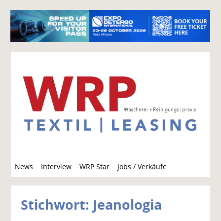
S
News
Interview
WRP Star
Jobs / Verkäufe
u
c
h
Stichwort: Jeanologia
e