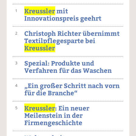
Kreussler
mit
1
Innovationspreis geehrt
Christoph Richter übernimmt
2
Textilpflegesparte bei
Kreussler
Spezial: Produkte und
3
Verfahren für das Waschen
„Ein großer Schritt nach vorn
4
für die Branche“
Kreussler
: Ein neuer
5
Meilenstein in der
Firmengeschichte