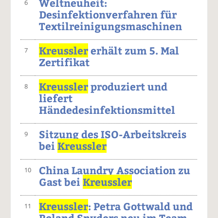
Weltneuheit:
6
Desinfektionverfahren für
Textilreinigungsmaschinen
Kreussler
erhält zum 5. Mal
7
Zertifikat
Kreussler
produziert und
8
liefert
Händedesinfektionsmittel
Sitzung des ISO-Arbeitskreis
9
bei
Kreussler
China Laundry Association zu
10
Gast bei
Kreussler
Kreussler
: Petra Gottwald und
11
Roland Snyders neu im Team