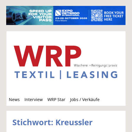
S
News
Interview
WRP Star
Jobs / Verkäufe
u
c
h
Stichwort: Kreussler
e