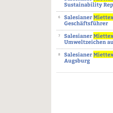
Sustainability Re
Salesianer
Miette
6
Geschäftsführer
Salesianer
Miette
7
Umweltzeichen au
Salesianer
Miette
8
Augsburg