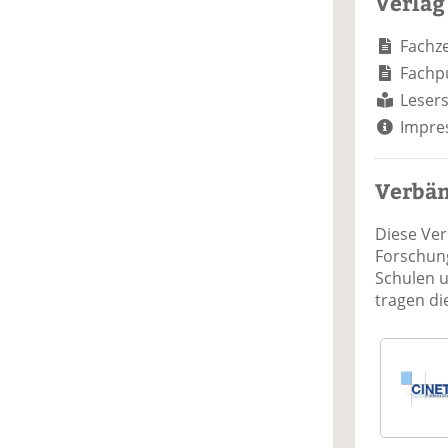
Verlag
Fachze
Fachp
Lesers
Impre
Verbä
Diese Ve
Forschung
Schulen 
tragen d