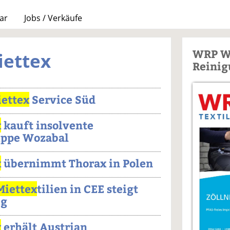
ar
Jobs / Verkäufe
WRP W
iettex
Reinig
ettex
Service Süd
x
kauft insolvente
ppe Wozabal
x
übernimmt Thorax in Polen
Miettex
tilien in CEE steigt
ig
x
erhält Austrian