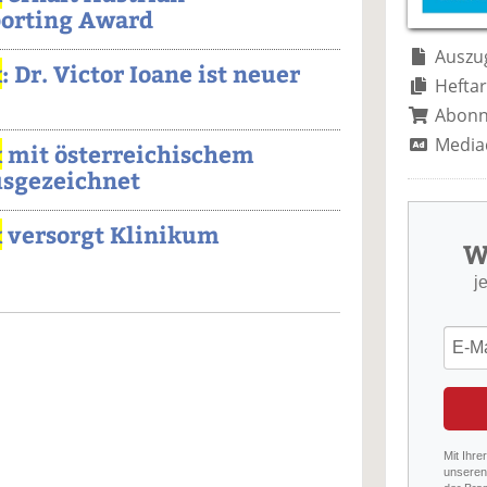
porting Award
Auszug
x
: Dr. Victor Ioane ist neuer
Heftar
Abon
Media
x
mit österreichischem
sgezeichnet
x
versorgt Klinikum
W
j
Mit Ihre
unseren 