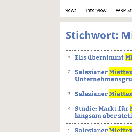
News
Interview
WRP St
Stichwort: M
Elis übernimmt
Mi
1
Salesianer
Miette
2
Unternehmensgru
Salesianer
Miette
3
Studie: Markt für
4
langsam aber stet
Salesianer
Miette
5