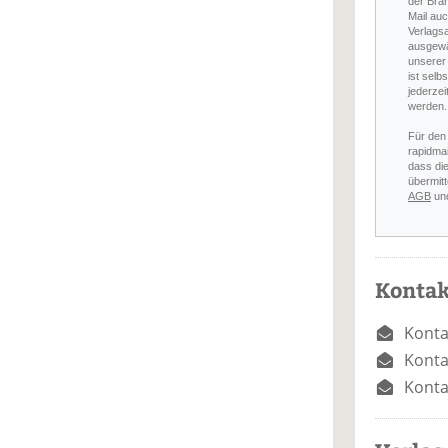
der Bra
Mail auc
Verlags
ausgewä
unserer 
ist selb
jederzei
werden.
Für den
rapidmai
dass di
übermitt
AGB
un
Kontak
Konta
Konta
Konta