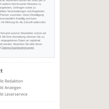
nche. Außerdem dürfen wir Ihnen per E-
h weitere interessante Hinweise zu
angeboten, Umfragen sowie zu
hlten Veranstaltungen und Angeboten
Partner zusenden. Diese Einwilligung
stverständlich freiwillig und kann
t mit Wirkung für die Zukunft widerrufen
 Versand unserer Newsletter nutzen wir
l. Mit Ihrer Anmeldung stimmen Sie zu,
e eingegebenen Daten an rapidmail
elt werden. Beachten Sie bitte deren
d
Datenschutzbestimmungen
.
t
kt Redaktion
kt Anzeigen
kt Leserservice