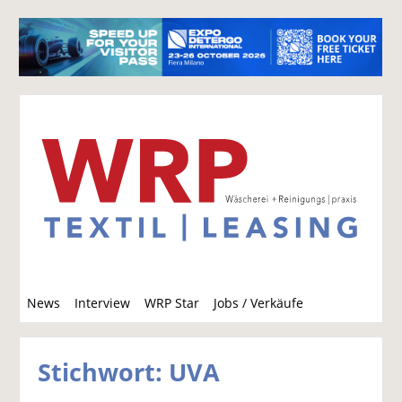
S
News
Interview
WRP Star
Jobs / Verkäufe
u
c
h
Stichwort: UVA
e