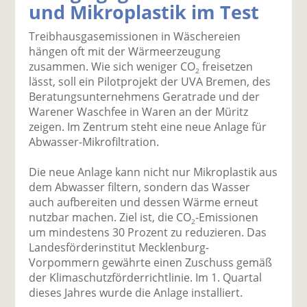
und Mikroplastik im Test
k
k
k
k
k
el
el
el
el
el
Treibhausgasemissionen in Wäschereien
a
t
a
p
D
hängen oft mit der Wärmeerzeugung
uf
wi
uf
er
ru
zusammen. Wie sich weniger CO
freisetzen
F
tt
Li
E
ck
2
lässt, soll ein Pilotprojekt der UVA Bremen, des
ac
er
n
m
e
Beratungsunternehmens Geratrade und der
e
n
k
ai
n
Warener Waschfee in Waren an der Müritz
b
e
l
zeigen. Im Zentrum steht eine neue Anlage für
o
di
v
Abwasser-Mikrofiltration.
o
n
er
k
te
se
Die neue Anlage kann nicht nur Mikroplastik aus
te
il
n
dem Abwasser filtern, sondern das Wasser
il
e
d
auch aufbereiten und dessen Wärme erneut
e
n
e
nutzbar machen. Ziel ist, die CO
-Emissionen
n
n
2
um mindestens 30 Prozent zu reduzieren. Das
Landesförderinstitut Mecklenburg-
Vorpommern gewährte einen Zuschuss gemäß
der Klimaschutzförderrichtlinie. Im 1. Quartal
dieses Jahres wurde die Anlage installiert.