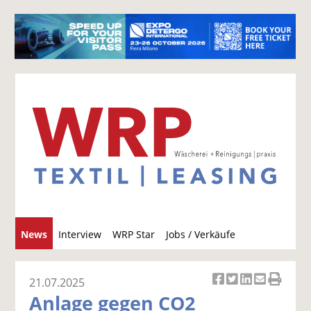
S
News
Interview
WRP Star
Jobs / Verkäufe
u
c
h
21.07.2025
Ar
Ar
Ar
Ar
Ar
e
Anlage gegen CO2
ti
ti
ti
ti
ti