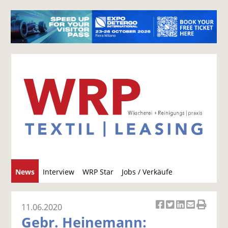
S
News
Interview
WRP Star
Jobs / Verkäufe
u
c
h
11.06.2020
Ar
Ar
Ar
Ar
Ar
e
Gebr. Heinemann:
ti
ti
ti
ti
ti