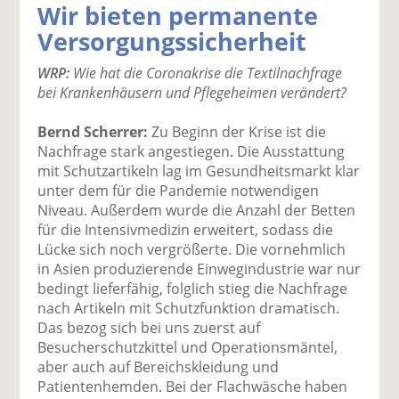
Wir bieten permanente
k
k
k
k
k
Versorgungssicherheit
el
el
el
el
el
a
t
a
p
D
WRP:
Wie hat die Coronakrise die Textilnachfrage
uf
wi
uf
er
ru
bei Krankenhäusern und Pflegeheimen verändert?
F
tt
Li
E
ck
ac
er
n
m
e
Bernd Scherrer:
Zu Beginn der Krise ist die
e
n
k
ai
n
Nachfrage stark angestiegen. Die Ausstattung
b
e
l
mit Schutzartikeln lag im Gesundheitsmarkt klar
o
di
v
unter dem für die Pandemie notwendigen
o
n
er
Niveau. Außerdem wurde die Anzahl der Betten
k
te
se
für die Intensivmedizin erweitert, sodass die
te
il
n
Lücke sich noch vergrößerte. Die vornehmlich
il
e
d
in Asien produzierende Einwegindustrie war nur
e
n
e
bedingt lieferfähig, folglich stieg die Nachfrage
n
n
nach Artikeln mit Schutzfunktion dramatisch.
Das bezog sich bei uns zuerst auf
Besucherschutzkittel und Operationsmäntel,
aber auch auf Bereichskleidung und
Patientenhemden. Bei der Flachwäsche haben