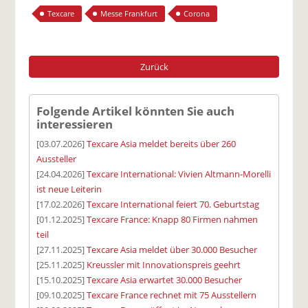
Texcare
Messe Frankfurt
Corona
Zurück
Folgende Artikel könnten Sie auch
interessieren
[03.07.2026]
Texcare Asia meldet bereits über 260
Aussteller
[24.04.2026]
Texcare International: Vivien Altmann-Morelli
ist neue Leiterin
[17.02.2026]
Texcare International feiert 70. Geburtstag
[01.12.2025]
Texcare France: Knapp 80 Firmen nahmen
teil
[27.11.2025]
Texcare Asia meldet über 30.000 Besucher
[25.11.2025]
Kreussler mit Innovationspreis geehrt
[15.10.2025]
Texcare Asia erwartet 30.000 Besucher
[09.10.2025]
Texcare France rechnet mit 75 Ausstellern