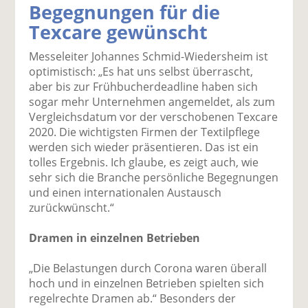
Begegnungen für die
k
k
k
k
k
Texcare gewünscht
el
el
el
el
el
a
t
a
p
D
Messeleiter Johannes Schmid-Wiedersheim ist
uf
wi
uf
er
ru
optimistisch: „Es hat uns selbst überrascht,
F
tt
Li
E
ck
aber bis zur Frühbucherdeadline haben sich
ac
er
n
m
e
sogar mehr Unternehmen angemeldet, als zum
e
n
k
ai
n
Vergleichsdatum vor der verschobenen Texcare
b
e
l
2020. Die wichtigsten Firmen der Textilpflege
o
di
v
werden sich wieder präsentieren. Das ist ein
o
n
er
tolles Ergebnis. Ich glaube, es zeigt auch, wie
k
te
se
sehr sich die Branche persönliche Begegnungen
te
il
n
und einen internationalen Austausch
il
e
d
zurückwünscht.“
e
n
e
n
n
Dramen in einzelnen Betrieben
„Die Belastungen durch Corona waren überall
hoch und in einzelnen Betrieben spielten sich
regelrechte Dramen ab.“ Besonders der