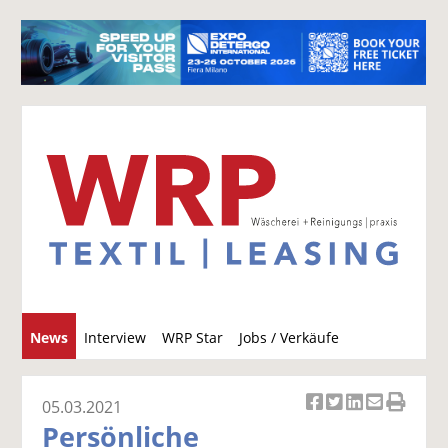
S
News
Interview
WRP Star
Jobs / Verkäufe
u
c
h
05.03.2021
Ar
Ar
Ar
Ar
Ar
e
Persönliche
ti
ti
ti
ti
ti