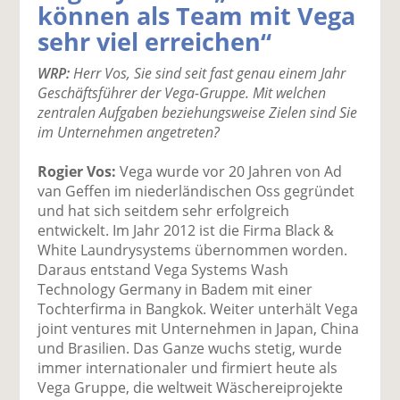
können als Team mit Vega
k
k
k
k
k
sehr viel erreichen“
el
el
el
el
el
a
t
a
p
D
WRP:
Herr Vos, Sie sind seit fast genau einem Jahr
uf
wi
uf
er
ru
Geschäftsführer der Vega-Gruppe. Mit welchen
F
tt
Li
E
ck
zentralen Aufgaben beziehungsweise Zielen sind Sie
ac
er
n
m
e
im Unternehmen angetreten?
e
n
k
ai
n
b
e
l
Rogier Vos:
Vega wurde vor 20 Jahren von Ad
o
di
v
van Geffen im niederländischen Oss gegründet
o
n
er
und hat sich seitdem sehr erfolgreich
k
te
se
entwickelt. Im Jahr 2012 ist die Firma Black &
te
il
n
White Laundrysystems übernommen worden.
il
e
d
Daraus entstand Vega Systems Wash
e
n
e
Technology Germany in Badem mit einer
n
n
Tochterfirma in Bangkok. Weiter unterhält Vega
joint ventures mit Unternehmen in Japan, China
und Brasilien. Das Ganze wuchs stetig, wurde
immer internationaler und firmiert heute als
Vega Gruppe, die weltweit Wäschereiprojekte