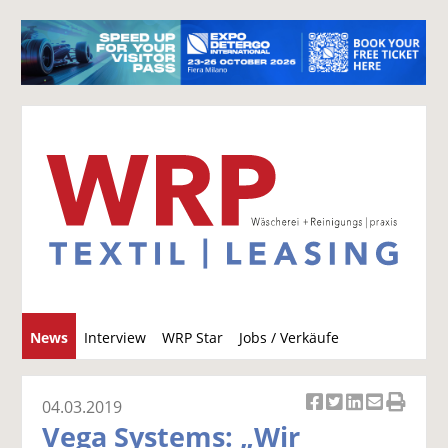
S
News
Interview
WRP Star
Jobs / Verkäufe
u
c
h
04.03.2019
Ar
Ar
Ar
Ar
Ar
e
Vega Systems: „Wir
ti
ti
ti
ti
ti