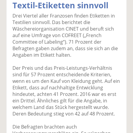
Textil-Etiketten sinnvoll
k
k
k
k
k
el
el
el
el
el
Drei Viertel aller Franzosen finden Etiketten in
a
t
a
p
D
Textilien sinnvoll. Das berichtet die
uf
wi
uf
er
ru
Wäschereiorganisation CINET und beruft sich
F
tt
Li
E
ck
auf eine Umfrage von COFREET („French
ac
er
n
m
e
Committee of Labeling“). 71 Prozent der
e
n
k
ai
n
Befragten gaben zudem an, dass sie sich an die
b
e
l
Angaben im Etikett halten.
o
di
v
o
n
er
Der Preis und das Preis-Leistungs-Verhältnis
k
te
se
sind für 57 Prozent entscheidende Kriterien,
te
il
n
wenn es um den Kauf von Kleidung geht. Auf ein
il
e
d
Etikett, dass auf nachhaltige Entwicklung
e
n
e
hindeutet, achten 41 Prozent. 2016 war es erst
n
n
ein Drittel. Ähnliches gilt für die Angabe, in
welchem Land das Stück hergestellt wurde.
Deren Bedeutung stieg von 42 auf 48 Prozent.
Die Befragten brachten auch