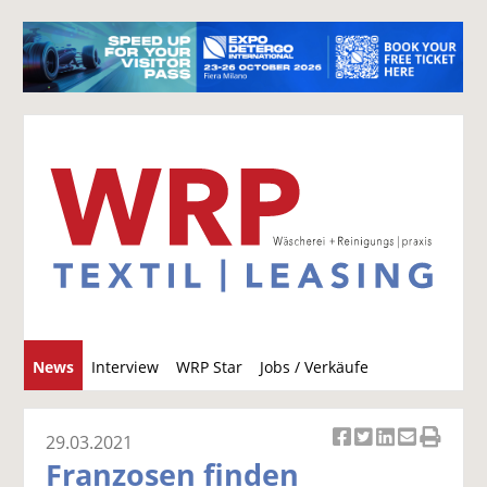
S
News
Interview
WRP Star
Jobs / Verkäufe
u
c
h
29.03.2021
Ar
Ar
Ar
Ar
Ar
e
Franzosen finden
ti
ti
ti
ti
ti