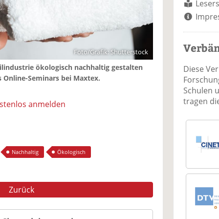
Lesers
Impre
Verbä
Foto/Grafik: Shutterstock
ilindustrie ökologisch nachhaltig gestalten
Diese Ve
s Online-Seminars bei Maxtex.
Forschung
Schulen 
tragen d
ostenlos anmelden
Nachhaltig
Ökologisch
Zurück