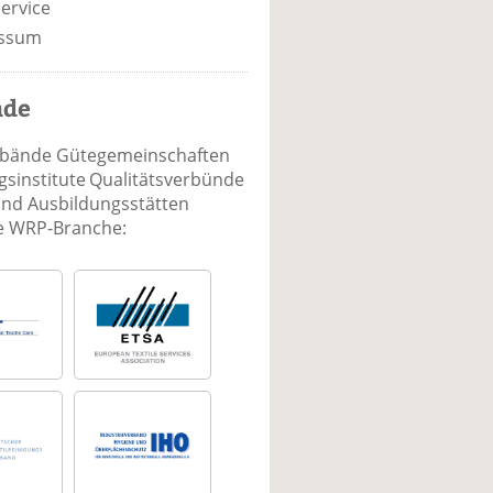
ervice
ssum
nde
rbände Gütegemeinschaften
sinstitute Qualitätsverbünde
und Ausbildungsstätten
ie WRP-Branche: