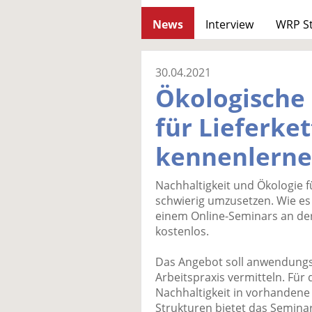
News
Interview
WRP S
30.04.2021
Ökologische
für Lieferke
kennenlern
Nachhaltigkeit und Ökologie fü
schwierig umzusetzen. Wie es 
einem Online-Seminars an de
kostenlos.
Das Angebot soll anwendungso
Arbeitspraxis vermitteln. Für
Nachhaltigkeit in vorhande
Strukturen bietet das Semina