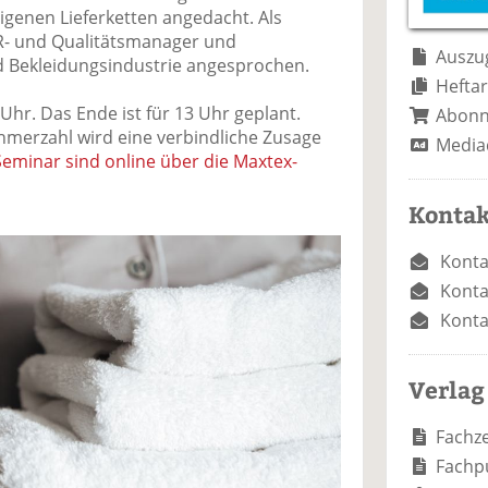
e
n
e
igenen Lieferketten angedacht. Als
n
n
SR- und Qualitätsmanager und
Auszug
nd Bekleidungsindustrie angesprochen.
Heftar
Uhr. Das Ende ist für 13 Uhr geplant.
Abon
merzahl wird eine verbindliche Zusage
Media
minar sind online über die Maxtex-
Kontak
Konta
Konta
Konta
Verlag
Fachze
Fachp