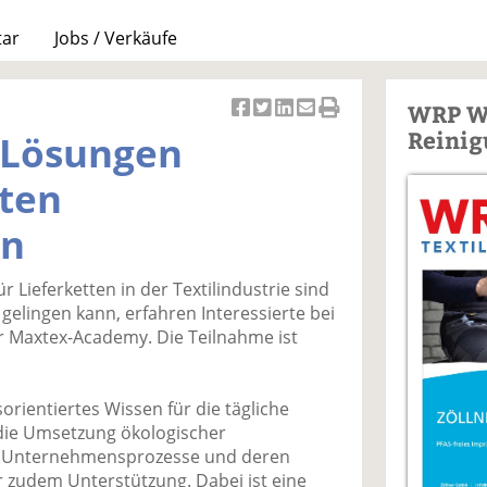
tar
Jobs / Verkäufe
WRP W
Ar
Ar
Ar
Ar
Ar
Reinig
 Lösungen
ti
ti
ti
ti
ti
k
k
k
k
k
tten
el
el
el
el
el
a
t
a
p
D
en
uf
wi
uf
er
ru
F
tt
Li
E
ck
r Lieferketten in der Textilindustrie sind
ac
er
n
m
e
gelingen kann, erfahren Interessierte bei
e
n
k
ai
n
r Maxtex-Academy. Die Teilnahme ist
b
e
l
o
di
v
o
n
er
rientiertes Wissen für die tägliche
k
te
se
 die Umsetzung ökologischer
te
il
n
ne Unternehmensprozesse und deren
il
e
d
r zudem Unterstützung. Dabei ist eine