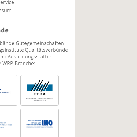
ervice
ssum
nde
rbände Gütegemeinschaften
sinstitute Qualitätsverbünde
und Ausbildungsstätten
ie WRP-Branche: