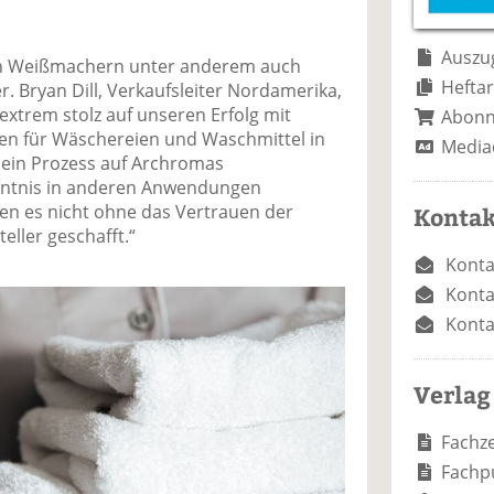
e
n
e
n
n
Auszug
 Weißmachern unter anderem auch
Heftar
r. Bryan Dill, Verkaufsleiter Nordamerika,
d extrem stolz auf unseren Erfolg mit
Abon
n für Wäschereien und Waschmittel in
Media
o ein Prozess auf Archromas
nntnis in anderen Anwendungen
ten es nicht ohne das Vertrauen der
Kontak
eller geschafft.“
Konta
Konta
Konta
Verlag
Fachze
Fachp