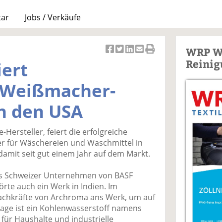
tar
Jobs / Verkäufe
WRP W
Ar
Ar
Ar
Ar
Ar
Reinig
ert
ti
ti
ti
ti
ti
k
k
k
k
k
e Weißmacher-
el
el
el
el
el
a
t
a
p
D
n den USA
uf
wi
uf
er
ru
F
tt
Li
E
ck
Hersteller, feiert die erfolgreiche
ac
er
n
m
e
r für Wäschereien und Waschmittel in
e
n
k
ai
n
damit seit gut einem Jahr auf dem Markt.
b
e
l
o
di
v
s Schweizer Unternehmen von BASF
o
n
er
rte auch ein Werk in Indien. Im
k
te
se
achkräfte von Archroma ans Werk, um auf
te
il
n
age ist ein Kohlenwasserstoff namens
il
e
d
 für Haushalte und industrielle