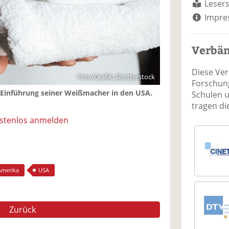
Lesers
Impre
Verbä
Diese Ve
Foto/Grafik: Shutterstock
Forschung
e Einführung seiner Weißmacher in den USA.
Schulen 
tragen d
ostenlos anmelden
Amerika
USA
Zurück